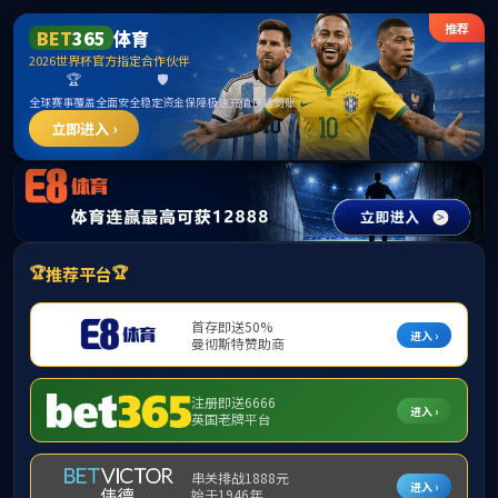
******
英国威廉
首页
书院概况
思政教育
党建引领
英国威